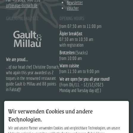
Newsletter
info@alpe-dornach.de
Voucher
GAULT&MILLAU 2022
OPENING HOURS
from 07:30 am to 11:00 pm
Älpler breakfast
07:30 am to 10:30 am
with registration
Brotzeiten
(Snacks)
from 10:00 am
We are proud...
Warm cuisine
...of our head chef Christine Dornach,
from 11:30 am to 9:00 pm
who again this year awarded us 2
toques in the renowned restaurant
We are open for you all year round!
guide Gault & Millau and 88 points
(From 06/11. - 12/12/2023
in Falstaff!
Monday and Tuesday day off.)
Wir verwenden Cookies und andere
Technologien.
Wir und unsere Partner verwenden Cookies und vergleichbare Technologien, um unsere