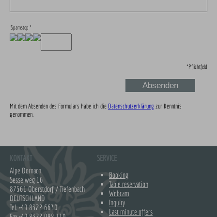
Spamstop
*
*
Pflichtfeld
Mit dem Absenden des Formulars habe ich die
Datenschutzerklärung
zur Kenntnis
genommen.
KONTAKT
SERVICE
Alpe Dornach
Booking
Sesselweg 16
Table reservation
87561 Oberstdorf / Tiefenbach
Webcam
DEUTSCHLAND
Inquiry
Tel.
+49 8322 6630
Last minute offers
Fax +49 8322 988 110