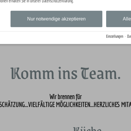
ionen erhalten Sie in unserer Datenschutzerklärung.
Komm zum Erfolg.
Nur notwendige akzeptieren
All
Einstellungen
·
Da
Komm ins Team.
Wir brennen für
CHÄTZUNG...VIELFÄLTIGE MÖGLICHKEITEN...HERZLICHES MI
Küche