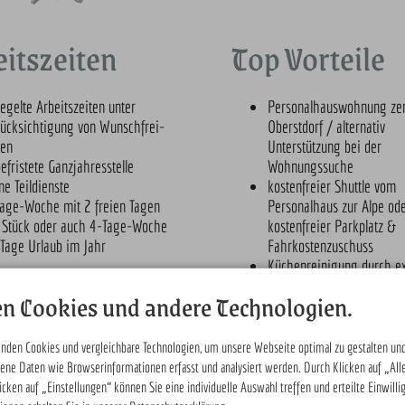
itszeiten
Top Vorteile
egelte Arbeitszeiten unter
Personalhauswohnung zen
ücksichtigung von Wunschfrei-
Oberstdorf / alternativ
gen
Unterstützung bei der
efristete Ganzjahresstelle
Wohnungssuche
ne Teildienste
kostenfreier Shuttle vom
age-Woche mit 2 freien Tagen
Personalhaus zur Alpe od
 Stück oder auch 4-Tage-Woche
kostenfreier Parkplatz &
Tage Urlaub im Jahr
Fahrkostenzuschuss
Küchenreinigung durch e
Reinigungsteam
n Cookies und andere Technologien.
nden Cookies und vergleichbare Technologien, um unsere Webseite optimal zu gestalten und
ne Daten wie Browserinformationen erfasst und analysiert werden. Durch Klicken auf „All
ken auf „Einstellungen“ können Sie eine individuelle Auswahl treffen und erteilte Einwilli