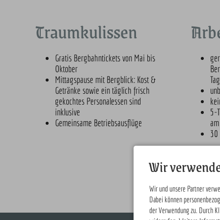
Traumkulissen
Arbe
Gratis Bergbahntickets von Mai bis
ger
Oktober
Ber
Mittagspause mit Bergblick: Kost &
Ta
Getränke sowie ein täglich frisch
unb
gekochtes Personalessen sind
kei
inklusive
5-T
Gemeinsame Betriebsausflüge
am
30 
Wir verwende
Wir und unsere Partner verwe
Dabei können personenbezoge
der Verwendung zu. Durch Klic