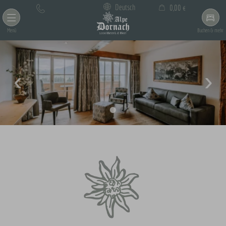
×
Deutsch
0,00 €
Warenkorb ist leer
Menü
Buchen & mehr