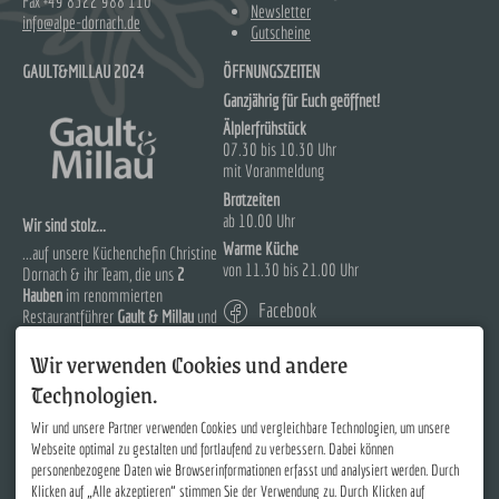
Fax +49 8322 988 110
Newsletter
info@alpe-dornach.de
Gutscheine
GAULT&MILLAU 2024
ÖFFNUNGSZEITEN
Ganzjährig für Euch geöffnet!
Älplerfrühstück
07.30 bis 10.30 Uhr
mit Voranmeldung
Brotzeiten
ab 10.00 Uhr
Wir sind stolz...
Warme Küche
...auf unsere Küchenchefin Christine
von 11.30 bis 21.00 Uhr
Dornach & ihr Team, die uns
2
Hauben
im renommierten
Facebook
Restaurantführer
Gault & Millau
und
88 Punkte im Falstaff
erkocht
Instagram
Wir verwenden Cookies und andere
haben!
Technologien.
Wir und unsere Partner verwenden Cookies und vergleichbare Technologien, um unsere
Webseite optimal zu gestalten und fortlaufend zu verbessern. Dabei können
personenbezogene Daten wie Browserinformationen erfasst und analysiert werden. Durch
Klicken auf „Alle akzeptieren“ stimmen Sie der Verwendung zu. Durch Klicken auf