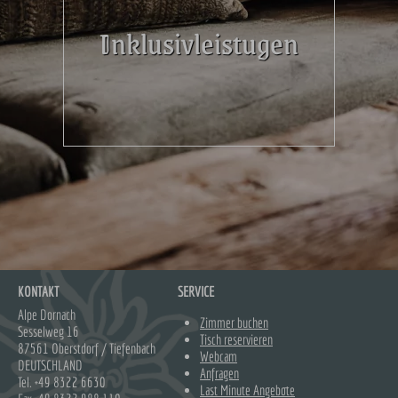
Inklusivleistugen
KONTAKT
SERVICE
Alpe Dornach
Zimmer buchen
Sesselweg 16
Tisch reservieren
87561 Oberstdorf / Tiefenbach
Webcam
DEUTSCHLAND
Anfragen
Tel.
+49 8322 6630
Last Minute Angebote