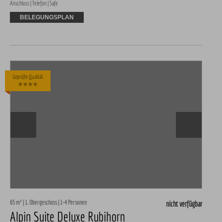
Anschluss | Telefon | Safe
BELEGUNGSPLAN
Geprüfte Qualität
✭✭✭✭
65 m² | 1. Obergeschoss | 1-4 Personen
nicht verfügbar
Alpin Suite Deluxe Rubihorn