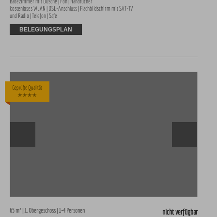
Badezimmer mit Dusche | Fön | Handtücher 

kostenloses WLAN | DSL-Anschluss | Flachbildschirm mit SAT-TV 
und Radio | Telefon | Safe
BELEGUNGSPLAN
Geprüfte Qualität
✭✭✭✭
65 m² | 1. Obergeschoss | 1-4 Personen
nicht verfügbar