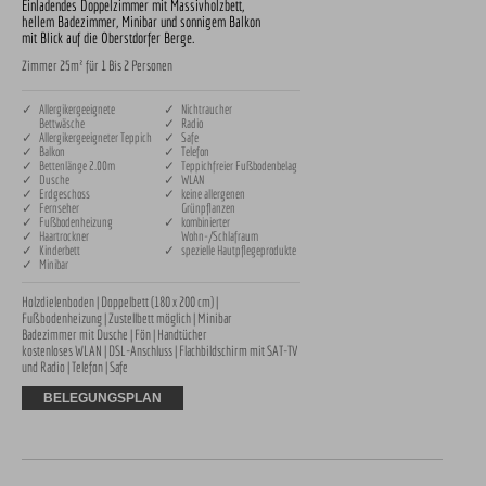
Einladendes Doppelzimmer mit Massivholzbett,
hellem Badezimmer, Minibar und sonnigem Balkon
mit Blick auf die Oberstdorfer Berge.
Zimmer 25m² für 1 Bis 2 Personen
✓ Allergikergeeignete
✓ Nichtraucher
Bettwäsche
✓ Radio
✓ Allergikergeeigneter Teppich
✓ Safe
✓ Balkon
✓ Telefon
✓ Bettenlänge 2.00m
✓ Teppichfreier Fußbodenbelag
✓ Dusche
✓ WLAN
✓ Erdgeschoss
✓ keine allergenen
✓ Fernseher
Grünpflanzen
✓ Fußbodenheizung
✓ kombinierter
✓ Haartrockner
Wohn-/Schlafraum
✓ Kinderbett
✓ spezielle Hautpflegeprodukte
✓ Minibar
Holzdielenboden | Doppelbett (180 x 200 cm) | 
Fußbodenheizung | Zustellbett möglich | Minibar

Badezimmer mit Dusche | Fön | Handtücher 

kostenloses WLAN | DSL-Anschluss | Flachbildschirm mit SAT-TV 
und Radio | Telefon | Safe
BELEGUNGSPLAN