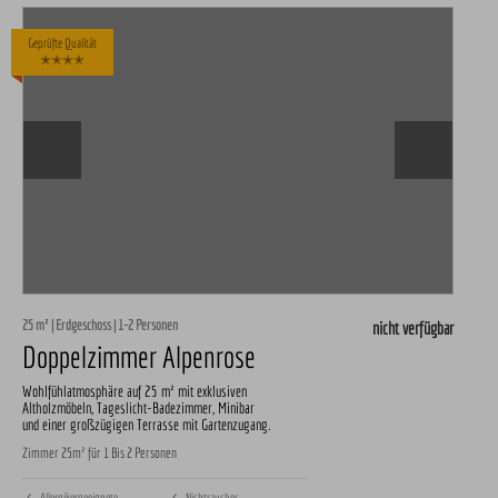
Geprüfte Qualität
✭✭✭✭
25 m² | Erdgeschoss | 1-2 Personen
nicht verfügbar
Doppelzimmer Alpenrose
Wohlfühlatmosphäre auf 25 m² mit exklusiven
Altholzmöbeln, Tageslicht-Badezimmer, Minibar
und einer großzügigen Terrasse mit Gartenzugang.
Zimmer 25m² für 1 Bis 2 Personen
✓ Allergikergeeignete
✓ Nichtraucher