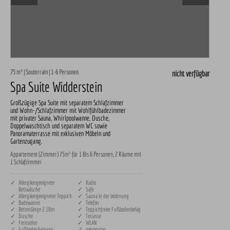
75 m² | Souterrain | 1-6 Personen
nicht verfügbar
Spa Suite Widderstein
Großzügige Spa Suite mit separatem Schlafzimmer
und Wohn-/Schlafzimmer mit Wohlfühlbadezimmer
mit privater Sauna, Whirlpoolwanne, Dusche,
Doppelwaschtisch und separatem WC sowie
Panoramaterrasse mit exklusiven Möbeln und
Gartenzugang.
Appartement (Zimmer) 75m² für 1 Bis 6 Personen, 2 Räume mit
1 Schlafzimmer
✓ Allergikergeeignete
✓ Radio
Bettwäsche
✓ Safe
✓ Allergikergeeigneter Teppich
✓ Sauna in der Wohnung
✓ Badewanne
✓ Telefon
✓ Bettenlänge 2.10m
✓ Teppichfreier Fußbodenbelag
✓ Dusche
✓ Terrasse
✓ Fernseher
✓ WLAN
✓ Fußbodenheizung
✓ getrennter