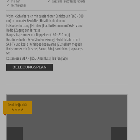
✓ Minibar
✓ spezielle Hautpflegeprodukte
✓ Nichtraucher
Wohn-/Schlafbereich mit ausziehbarer Schlafcouch (160 × 200 
cm) in normaler Betthöhe | Holzdielenboden und 
Fußbodenheizung | Minibar | Flachbildschirm mit SAT-TV und 
Radio | Zugang zur Terrasse

Hauptschlafzimmer mit Doppelbett (180 × 210 cm) | 
Holzdielenboden & Fußbodenheizung | Flachbildschirm mit 
SAT-TV und Radio | Whirlpoolbadewanne | Zustellbett möglich

Badezimmer mit Dusche | Sauna | Fön | Handtücher | separates 
WC

kostenloses WLAN | DSL-Anschluss | Telefon | Safe
BELEGUNGSPLAN
Geprüfte Qualität
✭✭✭✭