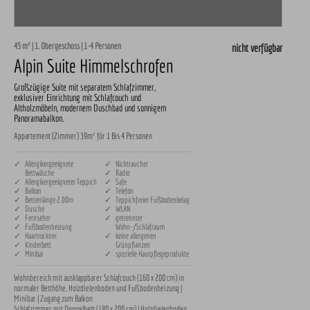
45 m² | 1. Obergeschoss | 1-4 Personen
nicht verfügbar
Alpin Suite Himmelschrofen
Großzügige Suite mit separatem Schlafzimmer,
exklusiver Einrichtung mit Schlafcouch und
Altholzmöbeln, modernem Duschbad und sonnigem
Panoramabalkon.
Appartement (Zimmer) 39m² für 1 Bis 4 Personen
✓ Allergikergeeignete
✓ Nichtraucher
Bettwäsche
✓ Radio
✓ Allergikergeeigneter Teppich
✓ Safe
✓ Balkon
✓ Telefon
✓ Bettenlänge 2.00m
✓ Teppichfreier Fußbodenbelag
✓ Dusche
✓ WLAN
✓ Fernseher
✓ getrennter
✓ Fußbodenheizung
Wohn-/Schlafraum
✓ Haartrockner
✓ keine allergenen
✓ Kinderbett
Grünpflanzen
✓ Minibar
✓ spezielle Hautpflegeprodukte
Wohnbereich mit ausklappbarer Schlafcouch (160 x 200 cm) in 
normaler Betthöhe, Holzdielenboden und Fußbodenheizung | 
Minibar | Zugang zum Balkon

Schlafzimmer mit Doppelbett (180 x 200 cm) | Holzdielenboden 