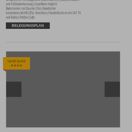
und Fußbodenheizung | Zustellbett möglich

Badezimmer mit Dusche | Fön | Handtücher 

kostenloses WLAN | DSL-Anschluss | Flachbildschirm mit SAT-TV 
und Radio | Telefon | Safe
BELEGUNGSPLAN
Geprüfte Qualität
✭✭✭✭