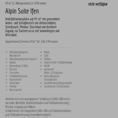
45 m² | 1. Obergeschoss | 1-4 Personen
nicht verfügbar
Alpin Suite Ifen
Wohlfühlatmosphäre auf 45 m² mit getrenntem
Wohn- und Schlafbereich mit Altholzmöbeln,
Schlafcouch, Minibar, Duschbad und direktem
Zugang zur Dachterrasse mit Sonnenliegen und
Whirlpool.
Appartement (Zimmer) 45m² für 1 Bis 4 Personen
✓ Allergikergeeignete
✓ Radio
Bettwäsche
✓ Safe
✓ Allergikergeeigneter Teppich
✓ Telefon
✓ Balkon
✓ Teppichfreier Fußbodenbelag
✓ Bettenlänge 2.00m
✓ WLAN
✓ Dusche
✓ getrennter
✓ Fernseher
Wohn-/Schlafraum
✓ Fußbodenheizung
✓ keine allergenen
✓ Haartrockner
Grünpflanzen
✓ Kinderbett
✓ spezielle Hautpflegeprodukte
✓ Minibar
✓ zusätzliches Schlafzimmer
✓ Nichtraucher
Wohnbereich mit ausklappbarer Schlafcouch (160 x 200 cm) in 
normaler Betthöhe, Holzdielenboden und Fußbodenheizung | 
Minibar | Zugang zum Balkon

Schlafzimmer mit Doppelbett (180 x 200 cm) | Holzdielenboden 
und Fußbodenheizung | Zustellbett möglich
