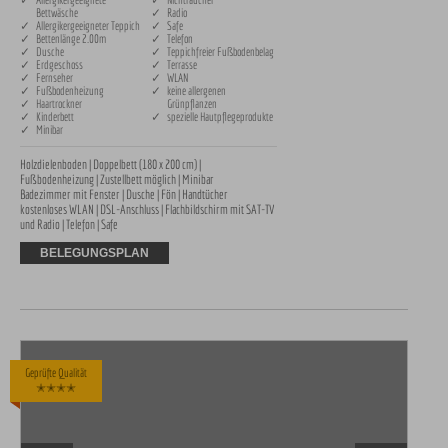
Bettwäsche
✓ Radio
✓ Allergikergeeigneter Teppich
✓ Safe
✓ Bettenlänge 2.00m
✓ Telefon
✓ Dusche
✓ Teppichfreier Fußbodenbelag
✓ Erdgeschoss
✓ Terrasse
✓ Fernseher
✓ WLAN
✓ Fußbodenheizung
✓ keine allergenen
✓ Haartrockner
Grünpflanzen
✓ Kinderbett
✓ spezielle Hautpflegeprodukte
✓ Minibar
Holzdielenboden | Doppelbett (180 x 200 cm) | 
Fußbodenheizung | Zustellbett möglich | Minibar 

Badezimmer mit Fenster | Dusche | Fön | Handtücher 

kostenloses WLAN | DSL-Anschluss | Flachbildschirm mit SAT-TV 
und Radio | Telefon | Safe
BELEGUNGSPLAN
Geprüfte Qualität
✭✭✭✭