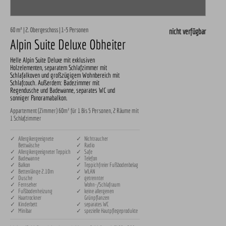
60 m² | 2. Obergeschoss | 1-5 Personen
nicht verfügbar
Alpin Suite Deluxe Obheiter
Helle Alpin Suite Deluxe mit exklusiven
Holzelementen, separatem Schlafzimmer mit
Schlafalkoven und großzügigem Wohnbereich mit
Schlafcouch. Außerdem: Badezimmer mit
Regendusche und Badewanne, separates WC und
sonniger Panoramabalkon.
Appartement (Zimmer) 60m² für 1 Bis 5 Personen, 2 Räume mit
1 Schlafzimmer
✓ Allergikergeeignete
✓ Nichtraucher
Bettwäsche
✓ Radio
✓ Allergikergeeigneter Teppich
✓ Safe
✓ Badewanne
✓ Telefon
✓ Balkon
✓ Teppichfreier Fußbodenbelag
✓ Bettenlänge 2.10m
✓ WLAN
✓ Dusche
✓ getrennter
✓ Fernseher
Wohn-/Schlafraum
✓ Fußbodenheizung
✓ keine allergenen
✓ Haartrockner
Grünpflanzen
✓ Kinderbett
✓ separates WC
✓ Minibar
✓ spezielle Hautpflegeprodukte