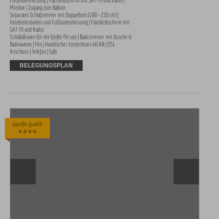
Fußbodenheizung | Flachbildschirm mit SAT-TV und Radio | 
Minibar | Zugang zum Balkon

Separates Schlafzimmer mit Doppelbett (180 × 210 cm) | 
Holzdielenboden und Fußbodenheizung | Flachbildschirm mit 
SAT-TV und Radio

Schlafalkoven für die fünfte Person | Badezimmer mit Dusche & 
Badewanne | Fön | Handtücher kostenloses WLAN | DSL-
Anschluss | Telefon | Safe
BELEGUNGSPLAN
Geprüfte Qualität
✭✭✭✭