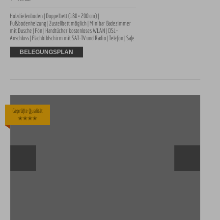
Holzdielenboden | Doppelbett (180 × 200 cm) | 
Fußbodenheizung | Zustellbett möglich | Minibar Badezimmer 
mit Dusche | Fön | Handtücher kostenloses WLAN | DSL-
Anschluss | Flachbildschirm mit SAT-TV und Radio | Telefon | Safe
BELEGUNGSPLAN
Geprüfte Qualität
✭✭✭✭