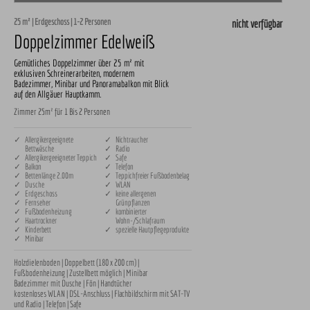
25 m² | Erdgeschoss | 1-2 Personen
nicht verfügbar
Doppelzimmer Edelweiß
Gemütliches Doppelzimmer über 25 m² mit
exklusiven Schreinerarbeiten, modernem
Badezimmer, Minibar und Panoramabalkon mit Blick
auf den Allgäuer Hauptkamm.
Zimmer 25m² für 1 Bis 2 Personen
✓ Allergikergeeignete
✓ Nichtraucher
Bettwäsche
✓ Radio
✓ Allergikergeeigneter Teppich
✓ Safe
✓ Balkon
✓ Telefon
✓ Bettenlänge 2.00m
✓ Teppichfreier Fußbodenbelag
✓ Dusche
✓ WLAN
✓ Erdgeschoss
✓ keine allergenen
✓ Fernseher
Grünpflanzen
✓ Fußbodenheizung
✓ kombinierter
✓ Haartrockner
Wohn-/Schlafraum
✓ Kinderbett
✓ spezielle Hautpflegeprodukte
✓ Minibar
Holzdielenboden | Doppelbett (180 x 200 cm) | 
Fußbodenheizung | Zustellbett möglich | Minibar

Badezimmer mit Dusche | Fön | Handtücher 

kostenloses WLAN | DSL-Anschluss | Flachbildschirm mit SAT-TV 
und Radio | Telefon | Safe