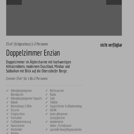
25 m² | Erdgeschoss | 1-2 Personen
nicht verfügbar
Doppelzimmer Enzian
Doppelzimmer im Älplercharme mit hochwertigen
Altholzmöbeln, modernem Duschbad, Minibar und
Südbalkon mit Blick auf die Oberstdorfer Berge.
Zimmer 25m² für 1 Bis 2 Personen
✓ Allergikergeeignete
✓ Nichtraucher
Bettwäsche
✓ Radio
✓ Allergikergeeigneter Teppich
✓ Safe
✓ Balkon
✓ Telefon
✓ Bettenlänge 2.00m
✓ Teppichfreier Fußbodenbelag
✓ Dusche
✓ WLAN
✓ Erdgeschoss
✓ keine allergenen
✓ Fernseher
Grünpflanzen
✓ Fußbodenheizung
✓ kombinierter
✓ Haartrockner
Wohn-/Schlafraum
✓ Kinderbett
✓ spezielle Hautpflegeprodukte
✓ Minibar