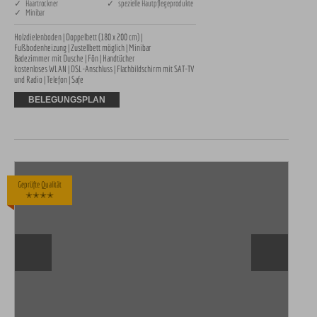
✓ Haartrockner
✓ spezielle Hautpflegeprodukte
✓ Minibar
Holzdielenboden | Doppelbett (180 x 200 cm) | 
Fußbodenheizung | Zustellbett möglich | Minibar

Badezimmer mit Dusche | Fön | Handtücher 

kostenloses WLAN | DSL-Anschluss | Flachbildschirm mit SAT-TV 
und Radio | Telefon | Safe
BELEGUNGSPLAN
Geprüfte Qualität
✭✭✭✭