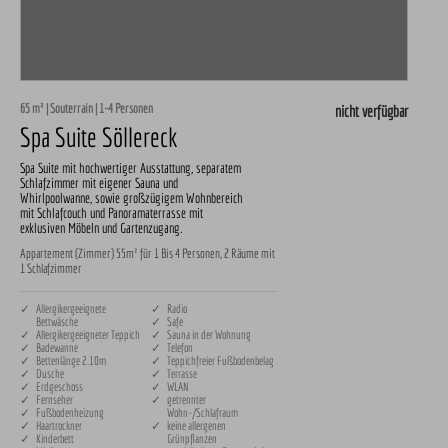
65 m² | Souterrain | 1-4 Personen
nicht verfügbar
Spa Suite Söllereck
Spa Suite mit hochwertiger Ausstattung, separatem
Schlafzimmer mit eigener Sauna und
Whirlpoolwanne, sowie großzügigem Wohnbereich
mit Schlafcouch und Panoramaterrasse mit
exklusiven Möbeln und Gartenzugang.
Appartement (Zimmer) 55m² für 1 Bis 4 Personen, 2 Räume mit
1 Schlafzimmer
✓ Allergikergeeignete
✓ Radio
Bettwäsche
✓ Safe
✓ Allergikergeeigneter Teppich
✓ Sauna in der Wohnung
✓ Badewanne
✓ Telefon
✓ Bettenlänge 2.10m
✓ Teppichfreier Fußbodenbelag
✓ Dusche
✓ Terrasse
✓ Erdgeschoss
✓ WLAN
✓ Fernseher
✓ getrennter
✓ Fußbodenheizung
Wohn-/Schlafraum
✓ Haartrockner
✓ keine allergenen
✓ Kinderbett
Grünpflanzen