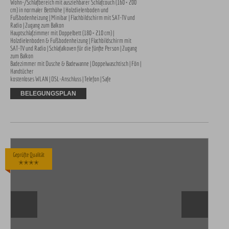
Wohn-/Schlafbereich mit ausziehbarer Schlafcouch (160 × 200 
cm) in normaler Betthöhe | Holzdielenboden und 
Fußbodenheizung | Minibar | Flachbildschirm mit SAT-TV und 
Radio | Zugang zum Balkon

Hauptschlafzimmer mit Doppelbett (180 × 210 cm) | 
Holzdielenboden & Fußbodenheizung | Flachbildschirm mit 
SAT-TV und Radio | Schlafalkoven für die fünfte Person | Zugang 
zum Balkon

Badezimmer mit Dusche & Badewanne | Doppelwaschtisch | Fön | 
Handtücher

kostenloses WLAN | DSL-Anschluss | Telefon | Safe
BELEGUNGSPLAN
Geprüfte Qualität
✭✭✭✭