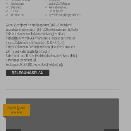
✓ Haartrockner
Wohn-/Schlafraum
✓ Kinderbett
✓ keine allergenen
✓ Minibar
Grünpflanzen
✓ Nichtraucher
✓ spezielle Hautpflegeprodukte
Wohn-/Schlafbereich mit Doppelbett (180 × 200 cm) und 
ausziehbarer Schlafcouch (160 × 200 cm) in normaler Betthöhe | 
Holzdielenboden und Fußbodenheizung | Minibar | 
Flachbildschirm mit SAT-TV und Radio | Zugang zur Terrasse

Hauptschlafzimmer mit Doppelbett (180 × 210 cm) | 
Holzdielenboden & Fußbodenheizung | Flachbildschirm mit 
SAT-TV und Radio | Zustellbett möglich

Badezimmer mit Dusche | Whirlpoolbadewanne | Sauna | Fön | 
Handtücher | separates WC

kostenloses WLAN | DSL-Anschluss | Telefon | Safe
BELEGUNGSPLAN
Geprüfte Qualität
✭✭✭✭