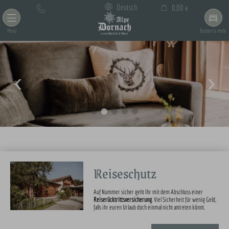
×
Deutsch
0,00 €
Warenkorb ist leer
Menü
Buchen & mehr
Reiseschutz
Auf Nummer sicher geht Ihr mit dem Abschluss einer
Reiserücktrittsversicherung
. Viel Sicherheit für wenig Geld,
falls ihr euren Urlaub doch einmal nicht antreten könnt.