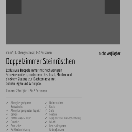
25 m² | 1. Obergeschoss | 1-2 Personen
nicht verfügbar
Doppelzimmer Steinröschen
Exklusives Doppelzimmer mit hochwertigen
Schreinermöbeln, modernem Duschbad, Minibar und
direktem Zugang zur Dachterrasse mit
Sonnenliegen und Whirlpool.
Zimmer 25m² für 1 Bis 2 Personen
✓ Allergikergeeignete
✓ Nichtraucher
Bettwäsche
✓ Radio
✓ Allergikergeeigneter Teppich
✓ Safe
✓ Balkon
✓ Telefon
✓ Bettenlänge 2.00m
✓ Teppichfreier Fußbodenbelag
✓ Dusche
✓ WLAN
✓ Fernseher
✓ keine allergenen
✓ Fußbodenheizung
Grünpflanzen