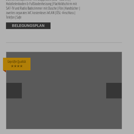
Holzdielenboden & Fußbodenheizung | Flachbildschirm mit 
SAT-TV und Radio Badezimmer mit Dusche | Fön | Handtücher | 
zweites separates WC kostenloses WLAN | DSL-Anschluss | 
Telefon | Safe
BELEGUNGSPLAN
Geprüfte Qualität
✭✭✭✭