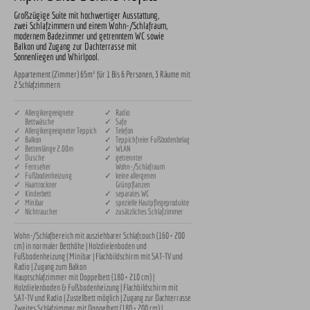
Großzügige Suite mit hochwertiger Ausstattung,
zwei Schlafzimmern und einem Wohn-/Schlafraum,
modernem Badezimmer und getrenntem WC sowie
Balkon und Zugang zur Dachterrasse mit
Sonnenliegen und Whirlpool.
Appartement (Zimmer) 65m² für 1 Bis 6 Personen, 3 Räume mit
2 Schlafzimmern
✓ Allergikergeeignete
✓ Radio
Bettwäsche
✓ Safe
✓ Allergikergeeigneter Teppich
✓ Telefon
✓ Balkon
✓ Teppichfreier Fußbodenbelag
✓ Bettenlänge 2.00m
✓ WLAN
✓ Dusche
✓ getrennter
✓ Fernseher
Wohn-/Schlafraum
✓ Fußbodenheizung
✓ keine allergenen
✓ Haartrockner
Grünpflanzen
✓ Kinderbett
✓ separates WC
✓ Minibar
✓ spezielle Hautpflegeprodukte
✓ Nichtraucher
✓ zusätzliches Schlafzimmer
Wohn-/Schlafbereich mit ausziehbarer Schlafcouch (160 × 200 
cm) in normaler Betthöhe | Holzdielenboden und 
Fußbodenheizung | Minibar | Flachbildschirm mit SAT-TV und 
Radio | Zugang zum Balkon

Hauptschlafzimmer mit Doppelbett (180 × 210 cm) | 
Holzdielenboden & Fußbodenheizung | Flachbildschirm mit 
SAT-TV und Radio | Zustellbett möglich | Zugang zur Dachterrasse

Zweites Schlafzimmer mit Doppelbett (180 × 200 cm) | 