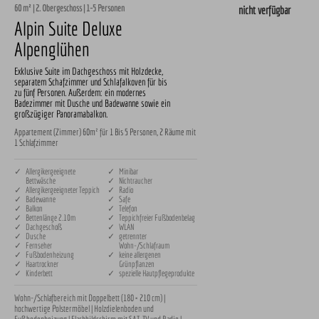
60 m² | 2. Obergeschoss | 1-5 Personen
nicht verfügbar
Alpin Suite Deluxe
Alpenglühen
Exklusive Suite im Dachgeschoss mit Holzdecke,
separatem Schafzimmer und Schlafalkoven für bis
zu fünf Personen. Außerdem: ein modernes
Badezimmer mit Dusche und Badewanne sowie ein
großzügiger Panoramabalkon.
Appartement (Zimmer) 60m² für 1 Bis 5 Personen, 2 Räume mit
1 Schlafzimmer
✓ Allergikergeeignete
✓ Minibar
Bettwäsche
✓ Nichtraucher
✓ Allergikergeeigneter Teppich
✓ Radio
✓ Badewanne
✓ Safe
✓ Balkon
✓ Telefon
✓ Bettenlänge 2.10m
✓ Teppichfreier Fußbodenbelag
✓ Dachgeschoß
✓ WLAN
✓ Dusche
✓ getrennter
✓ Fernseher
Wohn-/Schlafraum
✓ Fußbodenheizung
✓ keine allergenen
✓ Haartrockner
Grünpflanzen
✓ Kinderbett
✓ spezielle Hautpflegeprodukte
Wohn-/Schlafbereich mit Doppelbett (180 × 210 cm) | 
hochwertige Polstermöbel | Holzdielenboden und 