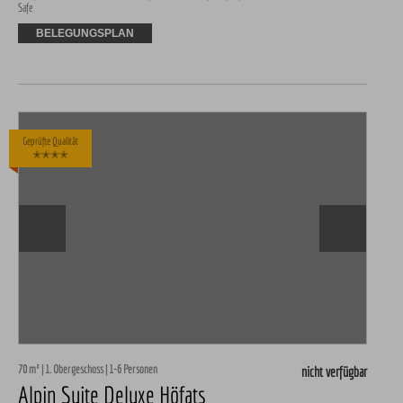
Safe
BELEGUNGSPLAN
Geprüfte Qualität
✭✭✭✭
70 m² | 1. Obergeschoss | 1-6 Personen
nicht verfügbar
Alpin Suite Deluxe Höfats