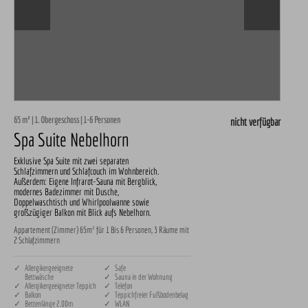
65 m² | 1. Obergeschoss | 1-6 Personen
nicht verfügbar
Spa Suite Nebelhorn
Exklusive Spa Suite mit zwei separaten
Schlafzimmern und Schlafcouch im Wohnbereich.
Außerdem: Eigene Infrarot-Sauna mit Bergblick,
modernes Badezimmer mit Dusche,
Doppelwaschtisch und Whirlpoolwanne sowie
großzügiger Balkon mit Blick aufs Nebelhorn.
Appartement (Zimmer) 65m² für 1 Bis 6 Personen, 3 Räume mit
2 Schlafzimmern
✓ Allergikergeeignete
✓ Safe
Bettwäsche
✓ Sauna in der Wohnung
✓ Allergikergeeigneter Teppich
✓ Telefon
✓ Balkon
✓ Teppichfreier Fußbodenbelag
✓ Bettenlänge 2.00m
✓ WLAN