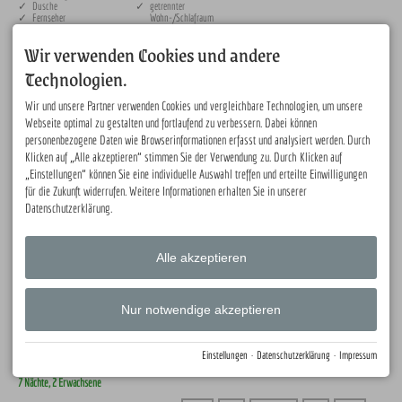
✓ Dusche
✓ getrennter
✓ Fernseher
Wohn-/Schlafraum
✓ Kinderbett
✓ keine allergenen
✓ Minibar
Grünpflanzen
Wir verwenden Cookies und andere
✓ Nichtraucher
✓ spezielle Hautpflegeprodukte
✓ Radio
✓ zusätzliches Schlafzimmer
Technologien.
Wohn-/Schlafbereich mit ausziehbarer Schlafcouch (160 × 200 
Wir und unsere Partner verwenden Cookies und vergleichbare Technologien, um unsere
cm) in normaler Betthöhe | Holzdielenboden und 
Webseite optimal zu gestalten und fortlaufend zu verbessern. Dabei können
Fußbodenheizung | Minibar | Flachbildschirm mit SAT-TV und 
Radio | Zugang zum Balkon

personenbezogene Daten wie Browserinformationen erfasst und analysiert werden. Durch
Zwei separate Schlafzimmer mit Doppelbett (180 × 200 cm) | 
Klicken auf „Alle akzeptieren“ stimmen Sie der Verwendung zu. Durch Klicken auf
Holzdielenboden & Fußbodenheizung | Flachbildschirm mit 
„Einstellungen“ können Sie eine individuelle Auswahl treffen und erteilte Einwilligungen
SAT-TV und Radio | Zustellbett möglich | Zugang zur Dachterrasse

Badezimmer mit Regendusche | Whirlpoolbadewanne | Fön | 
für die Zukunft widerrufen. Weitere Informationen erhalten Sie in unserer
Handtücher | separate Infrarotsauna

Datenschutzerklärung.
kostenloses WLAN | DSL-Anschluss | Telefon | Safe
BELEGUNGSPLAN
Alle akzeptieren
Nur notwendige akzeptieren
PREISÜBERSICHT
Einstellungen
·
Datenschutzerklärung
·
Impressum
Dargestellt wird der Gesamtpreis für den gesuchten Zeitraum und Personenzahl für jeden möglichen
Anreisetag
7 Nächte, 2 Erwachsene