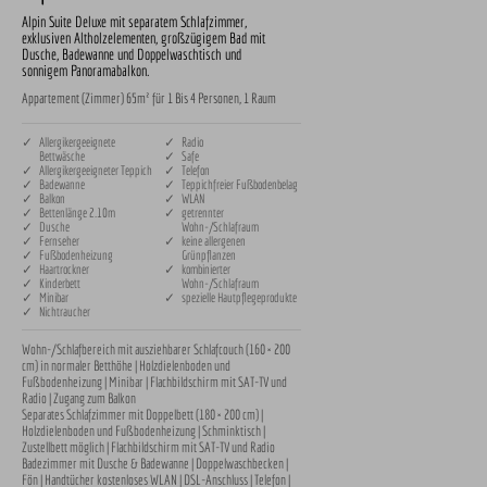
Alpin Suite Deluxe mit separatem Schlafzimmer,
exklusiven Altholzelementen, großzügigem Bad mit
Dusche, Badewanne und Doppelwaschtisch und
sonnigem Panoramabalkon.
Appartement (Zimmer) 65m² für 1 Bis 4 Personen, 1 Raum
✓ Allergikergeeignete
✓ Radio
Bettwäsche
✓ Safe
✓ Allergikergeeigneter Teppich
✓ Telefon
✓ Badewanne
✓ Teppichfreier Fußbodenbelag
✓ Balkon
✓ WLAN
✓ Bettenlänge 2.10m
✓ getrennter
✓ Dusche
Wohn-/Schlafraum
✓ Fernseher
✓ keine allergenen
✓ Fußbodenheizung
Grünpflanzen
✓ Haartrockner
✓ kombinierter
✓ Kinderbett
Wohn-/Schlafraum
✓ Minibar
✓ spezielle Hautpflegeprodukte
✓ Nichtraucher
Wohn-/Schlafbereich mit ausziehbarer Schlafcouch (160 × 200 
cm) in normaler Betthöhe | Holzdielenboden und 
Fußbodenheizung | Minibar | Flachbildschirm mit SAT-TV und 
Radio | Zugang zum Balkon

Separates Schlafzimmer mit Doppelbett (180 × 200 cm) | 
Holzdielenboden und Fußbodenheizung | Schminktisch | 
Zustellbett möglich | Flachbildschirm mit SAT-TV und Radio 
Badezimmer mit Dusche & Badewanne | Doppelwaschbecken | 
Fön | Handtücher kostenloses WLAN | DSL-Anschluss | Telefon | 