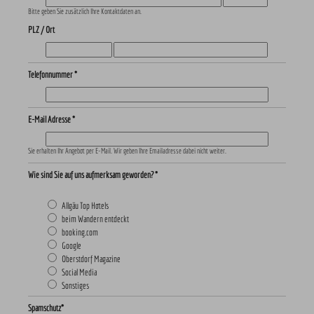
Bitte geben Sie zusätzlich Ihre Kontaktdaten an.
PLZ / Ort
Telefonnummer *
E-Mail Adresse *
Sie erhalten Ihr Angebot per E-Mail. Wir geben Ihre Emailadresse dabei nicht weiter.
Wie sind Sie auf uns aufmerksam geworden? *
Allgäu Top Hotels
beim Wandern entdeckt
booking.com
Google
Oberstdorf Magazine
Social Media
Sonstiges
Spamschutz*