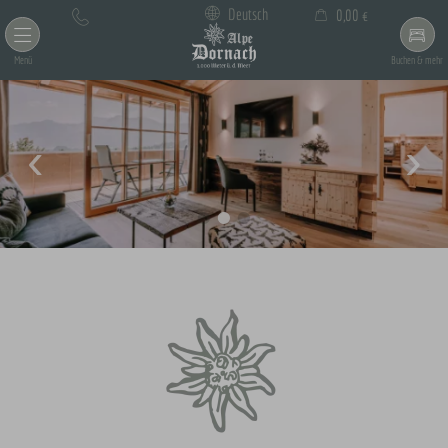
×
Deutsch
0,00 €
Warenkorb ist leer
Menü
Buchen & mehr