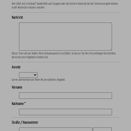
Wer fährt mit in Urlaub? Sonderfälle wie Gruppen oder bestimmte Wünsche bei der Zimmervergabe können
in der Nachricht erläutert werden.
Nachricht
Dieser Text soll uns helfen, Ihren Urlaubswunsch zu erfüllen. Je besser Sie Ihre Vorstellungen beschreiben,
desto bessere Angebote erhalten Sie.
Anrede
Gerne unterbreiten wir Ihnen Ihr persönliches Angebot.
Vorname
Nachname *
Straße / Hausnummer