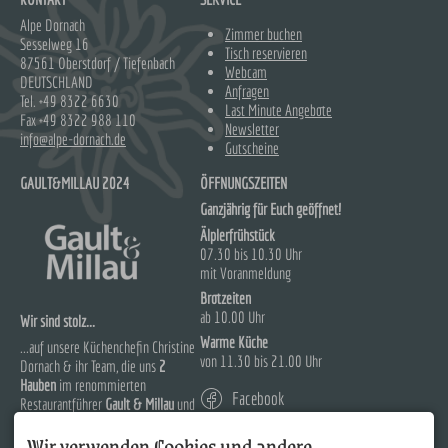
Alpe Dornach
Zimmer buchen
Sesselweg 16
Tisch reservieren
87561 Oberstdorf / Tiefenbach
Webcam
DEUTSCHLAND
Anfragen
Tel.
+49 8322 6630
Last Minute Angebote
Fax +49 8322 988 110
Newsletter
info@alpe-dornach.de
Gutscheine
GAULT&MILLAU 2024
ÖFFNUNGSZEITEN
Ganzjährig für Euch geöffnet!
Älplerfrühstück
07.30 bis 10.30 Uhr
mit Voranmeldung
Brotzeiten
ab 10.00 Uhr
Wir sind stolz...
Warme Küche
...auf unsere Küchenchefin Christine
von 11.30 bis 21.00 Uhr
Dornach & ihr Team, die uns
2
Hauben
im renommierten
Facebook
Restaurantführer
Gault & Millau
und
88 Punkte im Falstaff
erkocht
Instagram
Wir verwenden Cookies und andere
haben!